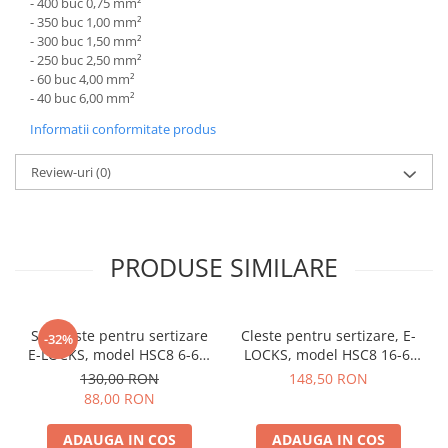
- 400 buc 0,75 mm²
- 350 buc 1,00 mm²
- 300 buc 1,50 mm²
- 250 buc 2,50 mm²
- 60 buc 4,00 mm²
- 40 buc 6,00 mm²
Informatii conformitate produs
Review-uri
(0)
PRODUSE SIMILARE
Set cleste pentru sertizare
Cleste pentru sertizare, E-
-32%
E-LOCKS, model HSC8 6-6A,
LOCKS, model HSC8 16-6,
cu sase falci + 1900 buc
cu sase falci, 0,08 - 16 mm2
130,00 RON
148,50 RON
terminale conductori
88,00 RON
ADAUGA IN COS
ADAUGA IN COS