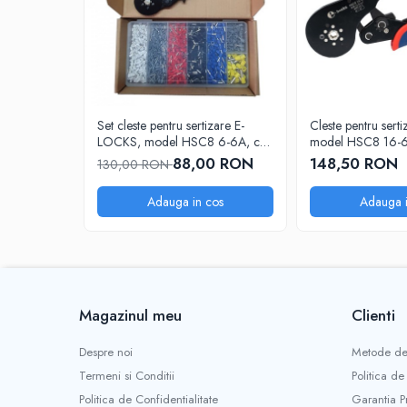
Set cleste pentru sertizare E-
Cleste pentru sert
LOCKS, model HSC8 6-6A, cu
model HSC8 16-6, 
sase falci + 1900 buc terminale
0,08 - 16 mm2
88,00 RON
148,50 RON
130,00 RON
conductori
Adauga in cos
Adauga i
Magazinul meu
Clienti
Despre noi
Metode de
Termeni si Conditii
Politica de
Politica de Confidentialitate
Garantia P