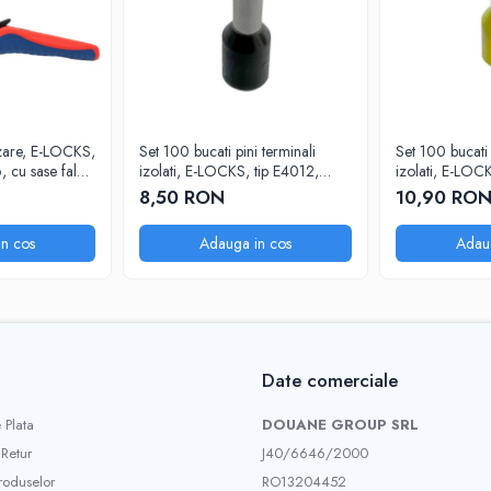
izare, E-LOCKS,
Set 100 bucati pini terminali
Set 100 bucati 
cu sase falci,
izolati, E-LOCKS, tip E4012,
izolati, E-LOC
ferule 1 x 4,00 mm2, lungime
ferule 1 x 6,
8,50 RON
10,90 RO
manson sertizare 12 mm
manson sertiz
n cos
Adauga in cos
Adau
Date comerciale
 Plata
DOUANE GROUP SRL
 Retur
J40/6646/2000
roduselor
RO13204452