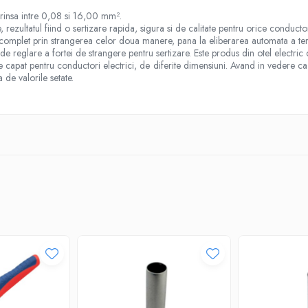
prinsa intre 0,08 si 16,00 mm
².
ezultatul fiind o sertizare rapida, sigura si de calitate pentru orice conductor c
u complet prin strangerea celor doua manere, pana la eliberarea automata a ter
glare a fortei de strangere pentru sertizare. Este produs din otel electric cro
 capat pentru conductori electrici, de diferite dimensiuni. Avand in vedere ca
 de valorile setate.