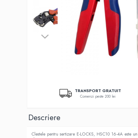
Relee si telecomenzi
Accesorii auto
Accesorii
Accesorii instalatii electrice
Clesti si accesorii sertizare
Conectori cabluri de date si alarma
Conectori rapizi cu levier
Conectori termocontractibili cu
lipire
Distribui
pe
Conectori termocontractibili cu
TRANSPORT GRATUIT
Faceboo
sertizare
Comenzi peste 200 lei
Conectori tip T
Morsete
Descriere
Clestele pentru sertizare E-LOCKS, HSC10 16-4A este un cles