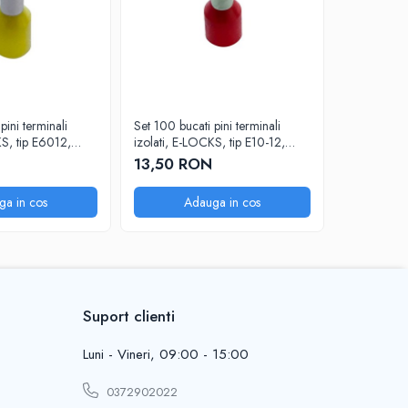
pini terminali
Set 100 bucati pini terminali
Set 100 buca
KS, tip E6012,
izolati, E-LOCKS, tip E10-12,
izolati, E-
00 mm2, lungime
ferule 1 x 10,00 mm2, lungime
ferule 1 x
N
13,50 RON
16,00 
are 12 mm
manson sertizare 12 mm
manson ser
ga in cos
Adauga in cos
A
Suport clienti
Luni - Vineri, 09:00 - 15:00
0372902022