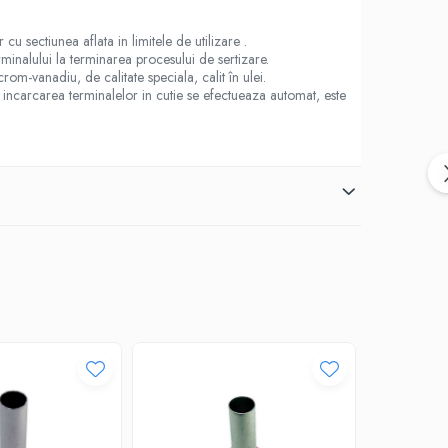
u sectiunea aflata in limitele de utilizare .
minalului la terminarea procesului de sertizare.
m-vanadiu, de calitate speciala, calit în ulei.
 incarcarea terminalelor in cutie se efectueaza automat, este