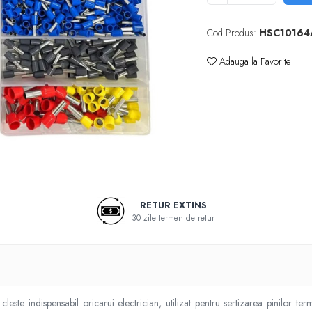
Cod Produs:
HSC10164
Adauga la Favorite
e
RETUR EXTINS
k
30 zile termen de retur
te indispensabil oricarui electrician, utilizat pentru sertizarea pinilor term