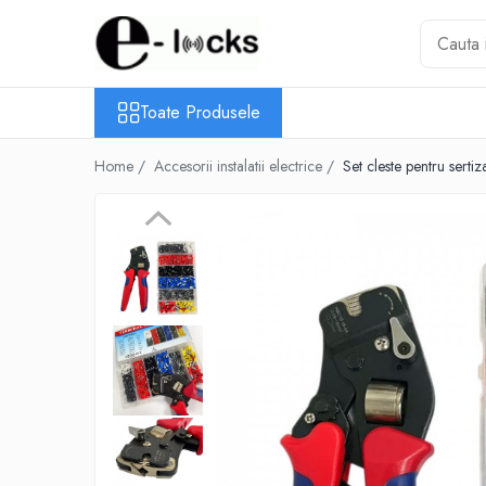
Toate Produsele
Toate Produsele
Smart home
Intrerupatoare smart
Home /
Accesorii instalatii electrice /
Set cleste pentru ser
Module si relee smart
Prize smart
Telecomenzi smart
Gadgeturi NFC
Componente sisteme acces
Butoane de iesire
Carduri / Taguri RFID de
proximitate
Cititoare RFID
Copiatoare de carduri si taguri
RFID