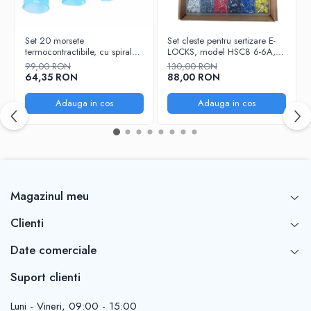
Set 20 morsete
Set cleste pentru sertizare E-
termocontractibile, cu spirala
LOCKS, model HSC8 6-6A,
de cupru si lipire cu cositor, E-
cu sase falci + 1900 buc
99,00 RON
130,00 RON
LOCKS, multicolor, diametru
terminale conductori
64,35 RON
88,00 RON
3,3 - 9,0 mm
Adauga in cos
Adauga in cos
Magazinul meu
Clienti
Date comerciale
Suport clienti
Luni - Vineri, 09:00 - 15:00