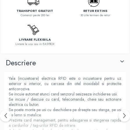
TRANSPORT GRATUIT
RETUR EXTINS
Comenzi peste 200 lei
30 zile termen de retur
LIVRARE FLEXIBILA
Livrare la usa sau in EASYBOX
Descriere
Yala (incuietoare) electrica RFID este o incuietoare pentru uz
exterior si interior, cu carcasa din otel inoxidabil si protectie
anticoroziva.
Se incuie automat atunci cand senzorul sesizeaza inchiderea usii.
Se incuie / descuie cu card, telecomanda, cheie sau actionare
electrica cu buton.
Se poate monta pe usi cu deschidere pe dreapta sau stanga, pe usi
de lemn si metalice.
Prezinta card management, pentru adaugarea si stergerea rapida
a cardurilor / tag-urilor RFID de intrare.