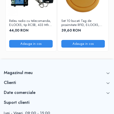
Releu radio cu telecomanda,
Set 10 bucati Tag de
E-LOCKS, tip RC5B, 433 Mhz,
proximitate RFID, E-LOCKS,
7 moduri de functionare, 12 V
125 KHz, chip T5577
44,00 RON
39,60 RON
rewritable, galben
Adauga in cos
Adauga in cos
Magazinul meu
Clienti
Date comerciale
Suport clienti
Luni - Vineri, 09:00 - 15:00