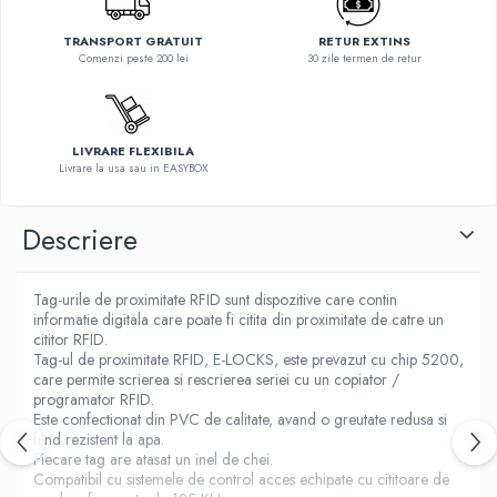
TRANSPORT GRATUIT
RETUR EXTINS
Comenzi peste 200 lei
30 zile termen de retur
LIVRARE FLEXIBILA
Livrare la usa sau in EASYBOX
Descriere
Tag-urile de proximitate RFID sunt dispozitive care contin
informatie digitala care poate fi citita din proximitate de catre un
cititor RFID.
Tag-ul de proximitate RFID, E-LOCKS, este prevazut cu chip 5200,
care permite scrierea si rescrierea seriei cu un copiator /
programator RFID.
Este confectionat din PVC de calitate, avand o greutate redusa si
fiind rezistent la apa.
Fiecare tag are atasat un inel de chei.
Compatibil cu sistemele de control acces echipate cu cititoare de