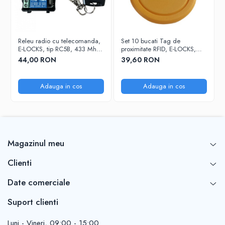
Releu radio cu telecomanda,
Set 10 bucati Tag de
E-LOCKS, tip RC5B, 433 Mhz,
proximitate RFID, E-LOCKS,
7 moduri de functionare, 12 V
125 KHz, chip T5577
44,00 RON
39,60 RON
rewritable, galben
Adauga in cos
Adauga in cos
Magazinul meu
Clienti
Date comerciale
Suport clienti
Luni - Vineri, 09:00 - 15:00