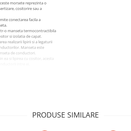
 Aceste morsete reprezinta o
ertizare, cositorire sau a
rmite conectarea facila a
eta.
ntr-o manseta termocontractibila
itor si izolatia de capat.
realizarii lipirii si a legaturii
conductorilor. Manseta este
anseta de conductori.
 ea si lipirea cu cositor, acesta
ductorii intre ei.
.
au inele colorate care permit
bila de sticla de culoare albastra.
tarea mansetei in jurul
ea conductorilor electrici.
PRODUSE SIMILARE