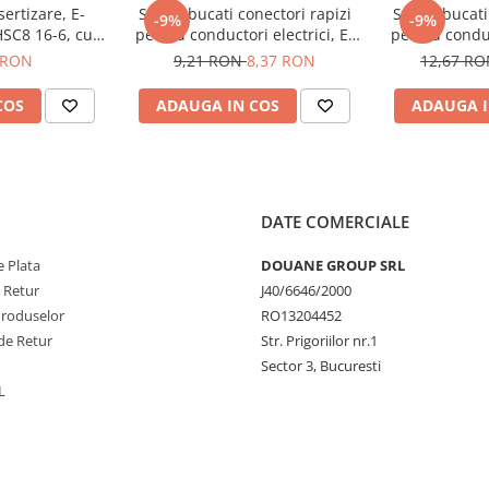
ertizare, E-
Set 10 bucati conectori rapizi
Set 10 bucati
-9%
-9%
SC8 16-6, cu
pentru conductori electrici, E-
pentru conduc
08 - 16 mm2
LOCKS, cu levier, 2 pini, plastic
LOCKS, cu levi
 RON
9,21 RON
8,37 RON
12,67 R
COS
ADAUGA IN COS
ADAUGA I
DATE COMERCIALE
 Plata
DOUANE GROUP SRL
e Retur
J40/6646/2000
Produselor
RO13204452
de Retur
Str. Prigoriilor nr.1
Sector 3, Bucuresti
L