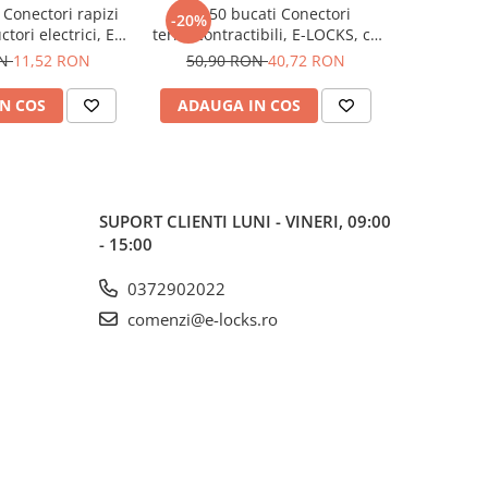
 Conectori rapizi
Set 50 bucati Conectori
Set 100
-20%
-47%
tori electrici, E-
termocontractibili, E-LOCKS, cu
termocontra
er, 3 pini, plastic
lipire si etansare pentru
lipire 
ON
11,52 RON
50,90 RON
40,72 RON
98,98
conductori electrici, model
condu
ST3B
N COS
ADAUGA IN COS
ADAUG
SUPORT CLIENTI
LUNI - VINERI, 09:00
- 15:00
0372902022
comenzi@e-locks.ro