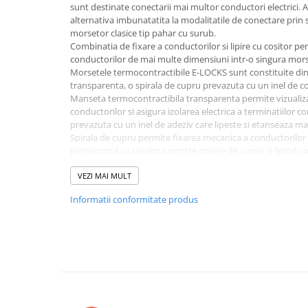
sunt destinate conectarii mai multor conductori electrici.
alternativa imbunatatita la modalitatile de conectare prin s
morsetor clasice tip pahar cu surub.
Combinatia de fixare a conductorilor si lipire cu cositor pe
conductorilor de mai multe dimensiuni intr-o singura mors
Morsetele termocontractibile E-LOCKS sunt constituite di
transparenta, o spirala de cupru prevazuta cu un inel de cos
Manseta termocontractibila transparenta permite vizualizarea 
conductorilor si asigura izolarea electrica a terminatiilor 
prevazuta cu un inel de adeziv care lipeste si etanseaza m
Spirala de cupru permite fixarea mecanica a conductorilor in
patrunzand cu usurinta printre spirele de cupru si lipind con
La capat, morseta are o bila de sticla care sigileaza legatura
Pentru usurinta in utilizare, morsetele termocontractibile 
VEZI MAI MULT
identificarea rapida a dimensiunilor acestora. Acest set are 
Informatii conformitate produs
Prin incalzirea cu pistolul cu aer cald se realizeaza contrac
conductorilor si topirea cositorului care realizeaza conectar
Setul contine 20 morsete cu bila de culoare albastra.
Instructiuni de montare: