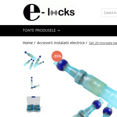
Toate Produsele
Smart home
TOATE PRODUSELE
Intrerupatoare smart
Home /
Accesorii instalatii electrice /
Module si relee smart
Set 20 morsete ter
Prize smart
-35%
Telecomenzi smart
Gadgeturi NFC
Componente sisteme acces
Butoane de iesire
Carduri / Taguri RFID de
proximitate
Cititoare RFID
Copiatoare de carduri si taguri
RFID