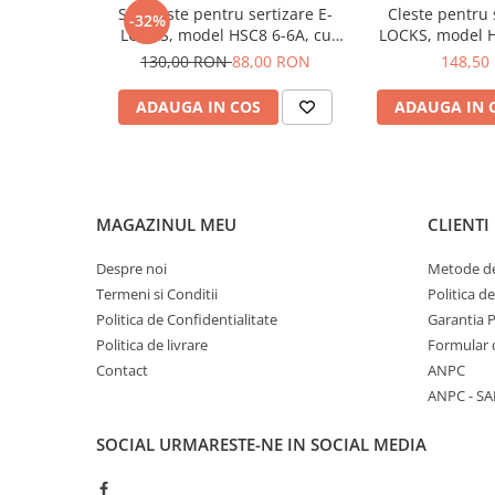
Set cleste pentru sertizare E-
Cleste pentru s
-32%
LOCKS, model HSC8 6-6A, cu
LOCKS, model H
sase falci + 1900 buc terminale
sase falci, 0,
130,00 RON
88,00 RON
148,50
conductori
ADAUGA IN COS
ADAUGA IN 
MAGAZINUL MEU
CLIENTI
Despre noi
Metode de
Termeni si Conditii
Politica d
Politica de Confidentialitate
Garantia 
Politica de livrare
Formular 
Contact
ANPC
ANPC - SA
SOCIAL
URMARESTE-NE IN SOCIAL MEDIA