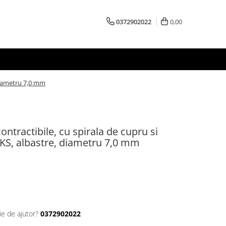
0372902022
0,00
 diametru 7,0 mm
ntractibile, cu spirala de cupru si
OCKS, albastre, diametru 7,0 mm
ie de ajutor?
0372902022