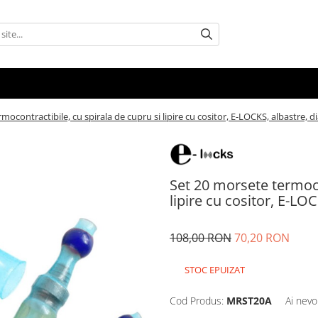
mocontractibile, cu spirala de cupru si lipire cu cositor, E-LOCKS, albastre,
Set 20 morsete termoco
lipire cu cositor, E-L
108,00 RON
70,20 RON
STOC EPUIZAT
Cod Produs:
MRST20A
Ai nevo