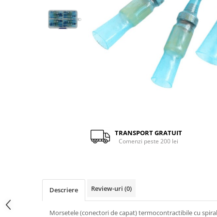
Relee si telecomenzi
Accesorii auto
Accesorii
Accesorii instalatii electrice
Clesti si accesorii sertizare
Conectori cabluri de date si alarma
Conectori rapizi cu levier
Conectori termocontractibili cu
Distribuie
lipire
pe
Facebook
TRANSPORT GRATUIT
Conectori termocontractibili cu
Comenzi peste 200 lei
sertizare
Conectori tip T
Morsete
Review-uri
(0)
Descriere
Morsetele (conectori de capat) termocontractibile cu spirala